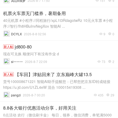
高山o我梦
2026-8-7 17:50
151
9


机票火车票无门槛券，暑期备用
40元机票 #小程序://同程旅行/xpL1t3RdagotwRz 10元火车票 #小程
序://智行/fh8HBuInvNegXov 智能AI ...
DCYLX
2026-8-8 02:56
9
0


jd800-80
新人帖
现在可兑换 顺便问下有没有作业 d
si一一一
2026-8-7 22:09
73
2


【车回】津贴回来了 京东巅峰大罐13.5
新人帖
货号100008671221 智能AI助手提醒您：已帮您把京东ID转成链接
https://u.jd.com/U1ZL4eW 混合 100015419308 ...
pangzi
2026-8-7 00:20
435
29


8.8各大银行优惠活动分享，好用关注
0点活动 农行（微信刷卡金） 每日，领券，微信消费，单笔满5000