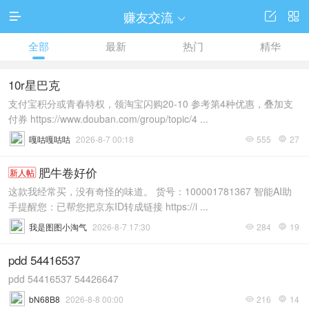
赚友交流




全部
最新
热门
精华
10r星巴克
支付宝积分或青春特权，领淘宝闪购20-10 参考第4种优惠，叠加支
付券 https://www.douban.com/group/topic/4 ...
嘎咕嘎咕咕
2026-8-7 00:18
555
27


肥牛卷好价
新人帖
这款我经常买，没有奇怪的味道。 货号：100001781367 智能AI助
手提醒您：已帮您把京东ID转成链接 https://i ...
我是图图小淘气
2026-8-7 17:30
284
19


pdd 54416537
pdd 54416537 54426647
bN68B8
2026-8-8 00:00
216
14

