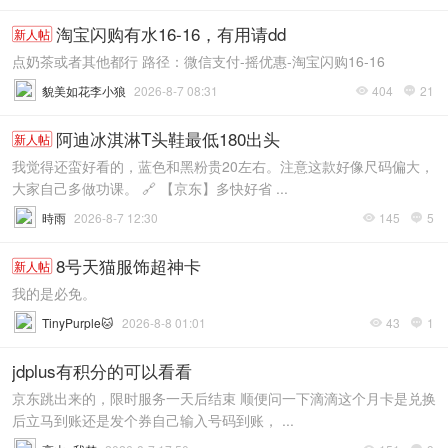
淘宝闪购有水16-16，有用请dd
新人帖
点奶茶或者其他都行 路径：微信支付-摇优惠-淘宝闪购16-16
貌美如花李小狼
2026-8-7 08:31
404
21


阿迪冰淇淋T头鞋最低180出头
新人帖
我觉得还蛮好看的，蓝色和黑粉贵20左右。注意这款好像尺码偏大，
大家自己多做功课。 🔗 【京东】多快好省 ...
時雨
2026-8-7 12:30
145
5


8号天猫服饰超神卡
新人帖
我的是必免。
TinyPurple🐱
2026-8-8 01:01
43
1


jdplus有积分的可以看看
京东跳出来的，限时服务一天后结束 顺便问一下滴滴这个月卡是兑换
后立马到账还是发个券自己输入号码到账， ...