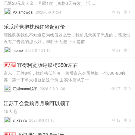
元返20元刷卡金，月限1次（资格3天有效） 活 ...
VX.amowoai
2026-8-8 01:54
19
1


乐瓜睡觉抱枕粉红猪超好价
理性购买我也不知道它为啥值这么贵，我前几天买了恐龙的，感觉也
没有广告说的那么好，聊胜于无吧 下面是前 ...
momo
2026-8-7 21:19
58
4


宜得利宽版蝴蝶椅350r左右
新人帖
京东，五件8折，找价格低的凑，然后京东会员兑换一个800-80的
券，凑一下单大概就是这个价 去实体店试了一 ...
江湖momo骗子
2026-8-8 01:36
27
0


江苏工会爱购月月刷可以领了
15大毛
shx337a
2026-8-8 01:15
12
0


原切肥牛卷23.5元/斤
新人帖